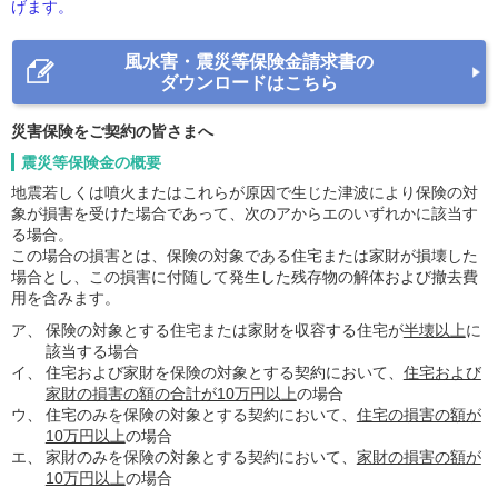
げます。
風水害・震災等保険金請求書の
ダウンロードはこちら
災害保険をご契約の皆さまへ
震災等保険金の概要
地震若しくは噴火またはこれらが原因で生じた津波により保険の対
象が損害を受けた場合であって、次のアからエのいずれかに該当す
る場合。
この場合の損害とは、保険の対象である住宅または家財が損壊した
場合とし、この損害に付随して発生した残存物の解体および撤去費
用を含みます。
ア、
保険の対象とする住宅または家財を収容する住宅が
半壊以上
に
該当する場合
イ、
住宅および家財を保険の対象とする契約において、
住宅および
家財の損害の額の合計が10万円以上
の場合
ウ、
住宅のみを保険の対象とする契約において、
住宅の損害の額が
10万円以上
の場合
エ、
家財のみを保険の対象とする契約において、
家財の損害の額が
10万円以上
の場合