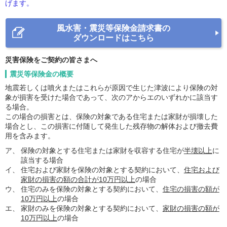
げます。
風水害・震災等保険金請求書の
ダウンロードはこちら
災害保険をご契約の皆さまへ
震災等保険金の概要
地震若しくは噴火またはこれらが原因で生じた津波により保険の対
象が損害を受けた場合であって、次のアからエのいずれかに該当す
る場合。
この場合の損害とは、保険の対象である住宅または家財が損壊した
場合とし、この損害に付随して発生した残存物の解体および撤去費
用を含みます。
ア、
保険の対象とする住宅または家財を収容する住宅が
半壊以上
に
該当する場合
イ、
住宅および家財を保険の対象とする契約において、
住宅および
家財の損害の額の合計が10万円以上
の場合
ウ、
住宅のみを保険の対象とする契約において、
住宅の損害の額が
10万円以上
の場合
エ、
家財のみを保険の対象とする契約において、
家財の損害の額が
10万円以上
の場合