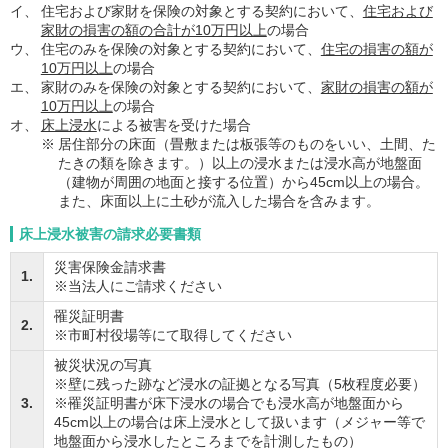
イ、
住宅および家財を保険の対象とする契約において、
住宅および
家財の損害の額の合計が10万円以上
の場合
ウ、
住宅のみを保険の対象とする契約において、
住宅の損害の額が
10万円以上
の場合
エ、
家財のみを保険の対象とする契約において、
家財の損害の額が
10万円以上
の場合
オ、
床上浸水
による被害を受けた場合
※
居住部分の床面（畳敷または板張等のものをいい、土間、た
たきの類を除きます。）以上の浸水または浸水高が地盤面
（建物が周囲の地面と接する位置）から45cm以上の場合。
また、床面以上に土砂が流入した場合を含みます。
床上浸水被害の請求必要書類
災害保険金請求書
1.
※当法人にご請求ください
罹災証明書
2.
※市町村役場等にて取得してください
被災状況の写真
※壁に残った跡など浸水の証拠となる写真（5枚程度必要）
3.
※罹災証明書が床下浸水の場合でも浸水高が地盤面から
45cm以上の場合は床上浸水として扱います（メジャー等で
地盤面から浸水したところまでを計測したもの）