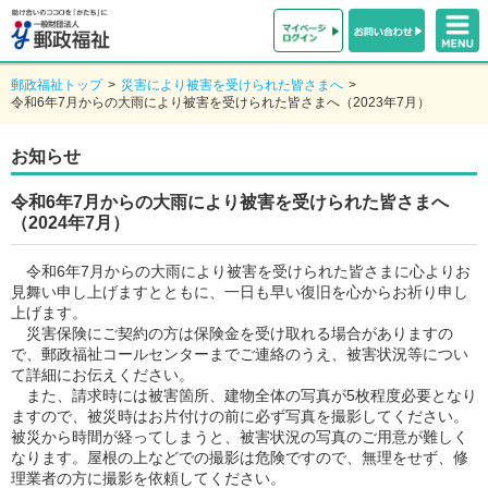
郵政福祉トップ
>
災害により被害を受けられた皆さまへ
>
令和6年7月からの大雨により被害を受けられた皆さまへ（2023年7月）
お知らせ
令和6年7月からの大雨により被害を受けられた皆さまへ
（2024年7月）
令和6年7月からの大雨により被害を受けられた皆さまに心よりお
見舞い申し上げますとともに、一日も早い復旧を心からお祈り申し
上げます。
災害保険にご契約の方は保険金を受け取れる場合がありますの
で、郵政福祉コールセンターまでご連絡のうえ、被害状況等につい
て詳細にお伝えください。
また、請求時には被害箇所、建物全体の写真が5枚程度必要となり
ますので、被災時はお片付けの前に必ず写真を撮影してください。
被災から時間が経ってしまうと、被害状況の写真のご用意が難しく
なります。屋根の上などでの撮影は危険ですので、無理をせず、修
理業者の方に撮影を依頼してください。