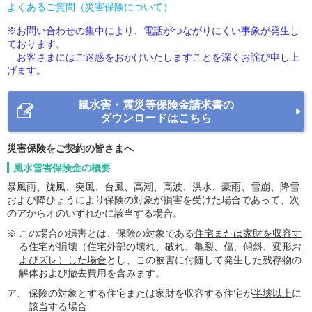
よくあるご質問（災害保険について）
※お問い合わせの集中により、電話がつながりにくい事象が発生し
ております。
お客さまにはご迷惑をおかけいたしますことを深くお詫び申し上
げます。
風水害・震災等保険金請求書の
ダウンロードはこちら
災害保険をご契約の皆さまへ
風水雪害保険金の概要
暴風雨、旋風、突風、台風、高潮、高波、洪水、豪雨、雪崩、降雪
および降ひょうにより保険の対象が損害を受けた場合であって、次
のアからオのいずれかに該当する場合。
※
この場合の損害とは、保険の対象である
住宅または家財を収容す
る住宅が損壊（住宅外部の壊れ、破れ、亀裂、傷、傾斜、変形お
よびズレ）した場合
とし、この被害に付随して発生した残存物の
解体および撤去費用を含みます。
ア、
保険の対象とする住宅または家財を収容する住宅が
半壊以上
に
該当する場合