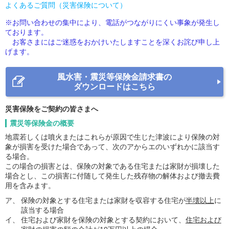
よくあるご質問（災害保険について）
※お問い合わせの集中により、電話がつながりにくい事象が発生し
ております。
お客さまにはご迷惑をおかけいたしますことを深くお詫び申し上
げます。
風水害・震災等保険金請求書の
ダウンロードはこちら
災害保険をご契約の皆さまへ
震災等保険金の概要
地震若しくは噴火またはこれらが原因で生じた津波により保険の対
象が損害を受けた場合であって、次のアからエのいずれかに該当す
る場合。
この場合の損害とは、保険の対象である住宅または家財が損壊した
場合とし、この損害に付随して発生した残存物の解体および撤去費
用を含みます。
ア、
保険の対象とする住宅または家財を収容する住宅が
半壊以上
に
該当する場合
イ、
住宅および家財を保険の対象とする契約において、
住宅および