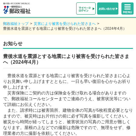
郵政福祉トップ
>
災害により被害を受けられた皆さまへ
>
豊後水道を震源とする地震により被害を受けられた皆さまへ（2024年4月）
お知らせ
豊後水道を震源とする地震により被害を受けられた皆さま
へ（2024年4月）
豊後水道を震源とする地震により被害を受けられた皆さまに心よ
りお見舞い申し上げますとともに、一日も早い復旧を心からお祈り
申し上げます。
災害保険にご契約の方は保険金を受け取れる場合がありますの
で、郵政福祉コールセンターまでご連絡のうえ、被害状況等につい
て詳細にお伝えください。
また、請求時には被害箇所、建物全体の写真が5枚程度必要となり
ますので、被災時はお片付けの前に必ず写真を撮影してください。
被災から時間が経ってしまうと、被害状況の写真のご用意が難しく
なります。屋根の上などでの撮影は危険ですので、無理をせず、修
理業者の方に撮影を依頼してください。