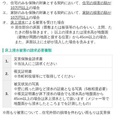
ウ、
住宅のみを保険の対象とする契約において、
住宅の損害の額が
10万円以上
の場合
エ、
家財のみを保険の対象とする契約において、
家財の損害の額が
10万円以上
の場合
オ、
床上浸水
による被害を受けた場合
※
居住部分の床面（畳敷または板張等のものをいい、土間、た
たきの類を除きます。）以上の浸水または浸水高が地盤面
（建物が周囲の地面と接する位置）から45cm以上の場合。
また、床面以上に土砂が流入した場合を含みます。
床上浸水被害の請求必要書類
災害保険金請求書
1.
※当法人にご請求ください
罹災証明書
2.
※市町村役場等にて取得してください
被災状況の写真
※壁に残った跡など浸水の証拠となる写真（5枚程度必要）
3.
※罹災証明書が床下浸水の場合でも浸水高が地盤面から
45cm以上の場合は床上浸水として扱います（メジャー等で
地盤面から浸水したところまでを計測したもの）
※雨もり被害について…住宅外部の損壊を伴わない雨もりは災害保