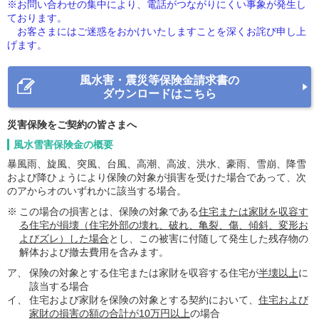
※お問い合わせの集中により、電話がつながりにくい事象が発生し
ております。
お客さまにはご迷惑をおかけいたしますことを深くお詫び申し上
げます。
風水害・震災等保険金請求書の
ダウンロードはこちら
災害保険をご契約の皆さまへ
風水雪害保険金の概要
暴風雨、旋風、突風、台風、高潮、高波、洪水、豪雨、雪崩、降雪
および降ひょうにより保険の対象が損害を受けた場合であって、次
のアからオのいずれかに該当する場合。
※
この場合の損害とは、保険の対象である
住宅または家財を収容す
る住宅が損壊（住宅外部の壊れ、破れ、亀裂、傷、傾斜、変形お
よびズレ）した場合
とし、この被害に付随して発生した残存物の
解体および撤去費用を含みます。
ア、
保険の対象とする住宅または家財を収容する住宅が
半壊以上
に
該当する場合
イ、
住宅および家財を保険の対象とする契約において、
住宅および
家財の損害の額の合計が10万円以上
の場合