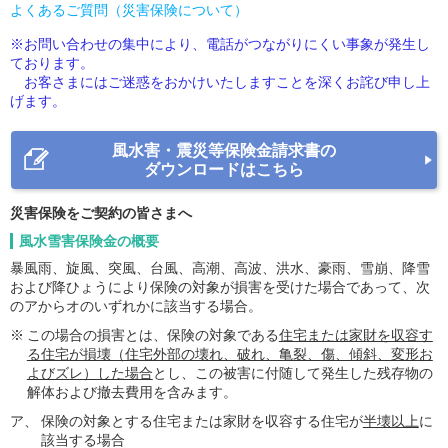
よくあるご質問（災害保険について）
※お問い合わせの集中により、電話がつながりにくい事象が発生し
ております。
お客さまにはご迷惑をおかけいたしますことを深くお詫び申し上
げます。
風水害・震災等保険金請求書の
ダウンロードはこちら
災害保険をご契約の皆さまへ
風水雪害保険金の概要
暴風雨、旋風、突風、台風、高潮、高波、洪水、豪雨、雪崩、降雪
および降ひょうにより保険の対象が損害を受けた場合であって、次
のアからオのいずれかに該当する場合。
※
この場合の損害とは、保険の対象である
住宅または家財を収容す
る住宅が損壊（住宅外部の壊れ、破れ、亀裂、傷、傾斜、変形お
よびズレ）した場合
とし、この被害に付随して発生した残存物の
解体および撤去費用を含みます。
ア、
保険の対象とする住宅または家財を収容する住宅が
半壊以上
に
該当する場合