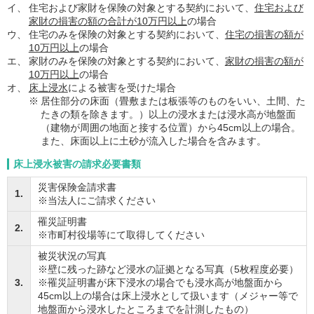
イ、
住宅および家財を保険の対象とする契約において、
住宅および
家財の損害の額の合計が10万円以上
の場合
ウ、
住宅のみを保険の対象とする契約において、
住宅の損害の額が
10万円以上
の場合
エ、
家財のみを保険の対象とする契約において、
家財の損害の額が
10万円以上
の場合
オ、
床上浸水
による被害を受けた場合
※
居住部分の床面（畳敷または板張等のものをいい、土間、た
たきの類を除きます。）以上の浸水または浸水高が地盤面
（建物が周囲の地面と接する位置）から45cm以上の場合。
また、床面以上に土砂が流入した場合を含みます。
床上浸水被害の請求必要書類
災害保険金請求書
1.
※当法人にご請求ください
罹災証明書
2.
※市町村役場等にて取得してください
被災状況の写真
※壁に残った跡など浸水の証拠となる写真（5枚程度必要）
3.
※罹災証明書が床下浸水の場合でも浸水高が地盤面から
45cm以上の場合は床上浸水として扱います（メジャー等で
地盤面から浸水したところまでを計測したもの）