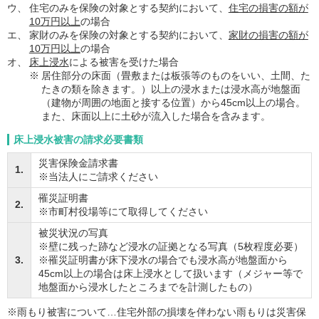
ウ、
住宅のみを保険の対象とする契約において、
住宅の損害の額が
10万円以上
の場合
エ、
家財のみを保険の対象とする契約において、
家財の損害の額が
10万円以上
の場合
オ、
床上浸水
による被害を受けた場合
※
居住部分の床面（畳敷または板張等のものをいい、土間、た
たきの類を除きます。）以上の浸水または浸水高が地盤面
（建物が周囲の地面と接する位置）から45cm以上の場合。
また、床面以上に土砂が流入した場合を含みます。
床上浸水被害の請求必要書類
災害保険金請求書
1.
※当法人にご請求ください
罹災証明書
2.
※市町村役場等にて取得してください
被災状況の写真
※壁に残った跡など浸水の証拠となる写真（5枚程度必要）
3.
※罹災証明書が床下浸水の場合でも浸水高が地盤面から
45cm以上の場合は床上浸水として扱います（メジャー等で
地盤面から浸水したところまでを計測したもの）
※雨もり被害について…住宅外部の損壊を伴わない雨もりは災害保