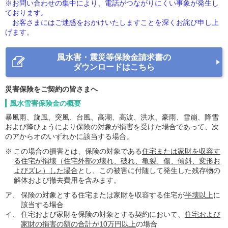
※お問い合わせの集中により、電話がつながりにくい事象が発生し
ております。
お客さまにはご迷惑をおかけいたしますことを深くお詫び申し上
げます。
風水害・震災等保険金請求書の
ダウンロードはこちら
災害保険をご契約の皆さまへ
風水雪害保険金の概要
暴風雨、旋風、突風、台風、高潮、高波、洪水、豪雨、雪崩、降雪
および降ひょうにより保険の対象が損害を受けた場合であって、次
のアからオのいずれかに該当する場合。
※
この場合の損害とは、保険の対象である
住宅または家財を収容す
る住宅が損壊（住宅外部の壊れ、破れ、亀裂、傷、傾斜、変形お
よびズレ）した場合
とし、この被害に付随して発生した残存物の
解体および撤去費用を含みます。
ア、
保険の対象とする住宅または家財を収容する住宅が
半壊以上
に
該当する場合
イ、
住宅および家財を保険の対象とする契約において、
住宅および
家財の損害の額の合計が10万円以上
の場合