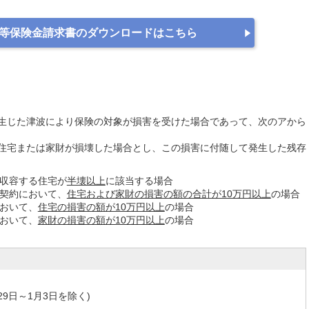
等保険金請求書の
ダウンロードはこちら
生じた津波により保険の対象が損害を受けた場合であって、次のアから
住宅または家財が損壊した場合とし、この損害に付随して発生した残存
収容する住宅が
半壊以上
に該当する場合
契約において、
住宅および家財の損害の額の合計が10万円以上
の場合
おいて、
住宅の損害の額が10万円以上
の場合
おいて、
家財の損害の額が10万円以上
の場合
月29日～1月3日を除く)