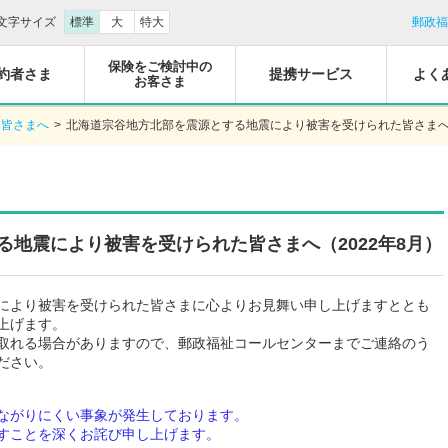
文字サイズ
標準
大
特大
郵政福
保険をご検討中の
約者さま
提携サービス
よく
お客さま
た皆さまへ
>
北海道宗谷地方北部を震源とする地震により被害を受けられた皆さまへ（
地震により被害を受けられた皆さまへ（2022年8月）
により被害を受けられた皆さまに心よりお見舞い申し上げますととも
上げます。
取れる場合がありますので、郵政福祉コールセンターまでご連絡のう
ださい。
ながりにくい事象が発生しております。
すことを深くお詫び申し上げます。