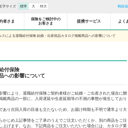
文字サイズ
標準
大
特大
郵政福
保険をご検討中の
約者さま
提携サービス
よく
お客さま
ルスによる退職給付保険 結婚・出産祝品カタログ掲載商品への影響について
給付保険
品への影響について
影響により、退職給付保険ご契約者様がご結婚・ご出産された場合に贈
掲載商品の一部に、入荷遅延や生産延期等の不測の事態が発生しており
であり次回入荷の目途も立たないため、お届け時期も不明で通常より大
らかじめ上記事情をご了承のうえでご注文いただくか、別の商品をご注
し上げます。なお、下記商品をご注文いただいた場合には、カタログ業