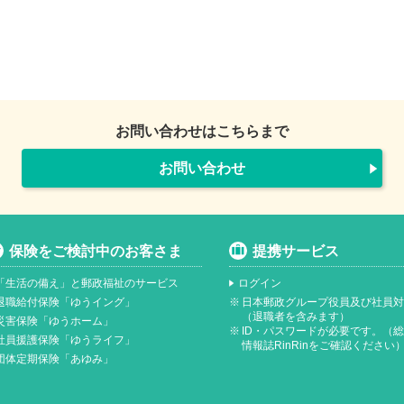
お問い合わせはこちらまで
お問い合わせ
保険をご検討中のお客さま
提携サービス
「生活の備え」と郵政福祉のサービス
ログイン
退職給付保険「ゆうイング」
※
日本郵政グループ役員及び社員
（退職者を含みます）
災害保険「ゆうホーム」
※
ID・パスワードが必要です。（
社員援護保険「ゆうライフ」
情報誌RinRinをご確認ください
団体定期保険「あゆみ」