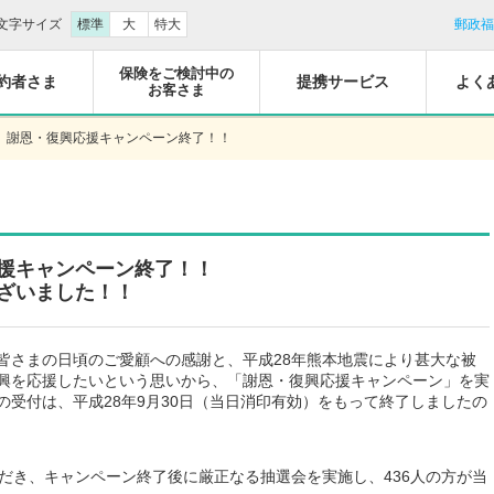
文字サイズ
標準
大
特大
郵政福
保険をご検討中の
約者さま
提携サービス
よく
お客さま
）謝恩・復興応援キャンペーン終了！！
援キャンペーン終了！！
ざいました！！
さまの日頃のご愛顧への感謝と、平成28年熊本地震により甚大な被
興を応援したいという思いから、「謝恩・復興応援キャンペーン」を実
受付は、平成28年9月30日（当日消印有効）をもって終了しましたの
ただき、キャンペーン終了後に厳正なる抽選会を実施し、436人の方が当