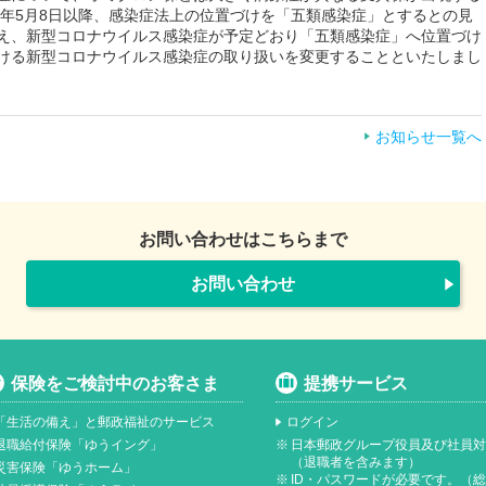
3年5月8日以降、感染症法上の位置づけを「五類感染症」とするとの見
え、新型コロナウイルス感染症が予定どおり「五類感染症」へ位置づけ
ける新型コロナウイルス感染症の取り扱いを変更することといたしまし
お知らせ一覧へ
お問い合わせはこちらまで
お問い合わせ
保険をご検討中のお客さま
提携サービス
「生活の備え」と郵政福祉のサービス
ログイン
退職給付保険「ゆうイング」
※
日本郵政グループ役員及び社員
（退職者を含みます）
災害保険「ゆうホーム」
※
ID・パスワードが必要です。（