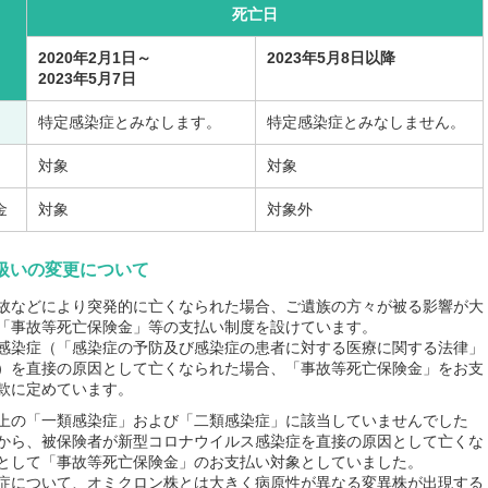
死亡日
2020年2月1日～
2023年5月8日以降
2023年5月7日
特定感染症とみなします。
特定感染症とみなしません。
対象
対象
金
対象
対象外
扱いの変更について
故などにより突発的に亡くなられた場合、ご遺族の方々が被る影響が大
「事故等死亡保険金」等の支払い制度を設けています。
感染症（「感染症の予防及び感染症の患者に対する医療に関する法律」
）を直接の原因として亡くなられた場合、「事故等死亡保険金」をお支
款に定めています。
上の「一類感染症」および「二類感染症」に該当していませんでした
から、被保険者が新型コロナウイルス感染症を直接の原因として亡くな
として「事故等死亡保険金」のお支払い対象としていました。
症について、オミクロン株とは大きく病原性が異なる変異株が出現する